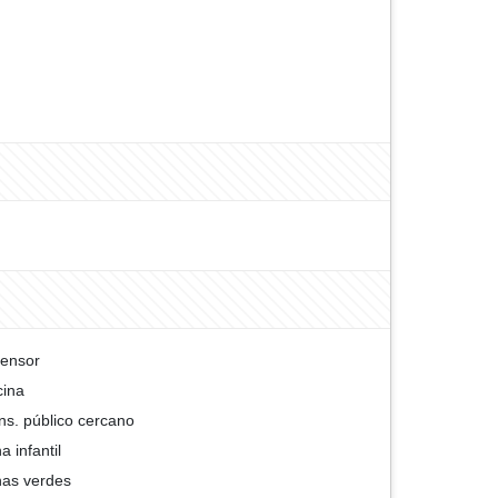
ensor
cina
ns. público cercano
a infantil
as verdes