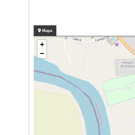
Mapa
+
−