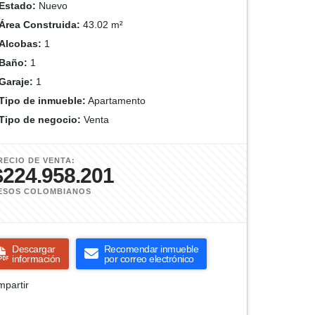
Estado:
Nuevo
Área Construida:
43.02 m²
Alcobas:
1
Baño:
1
Garaje:
1
Tipo de inmueble:
Apartamento
Tipo de negocio:
Venta
RECIO DE VENTA:
$224.958.201
ESOS COLOMBIANOS
Descargar
Recomendar inmueble
información
por correo electrónico
partir