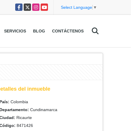
Facebook
X
Instagram
YouTube
Select Language
▼
SERVICIOS
BLOG
CONTÁCTENOS
etalles del inmueble
País:
Colombia
Departamento:
Cundinamarca
Ciudad:
Ricaurte
Código:
8471426