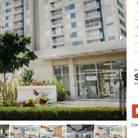
P
P
Com