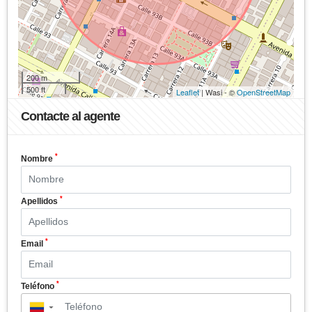
200 m
500 ft
Leaflet
| Wasi - ©
OpenStreetMap
Contacte al agente
*
Nombre
*
Apellidos
*
Email
*
Teléfono
▼